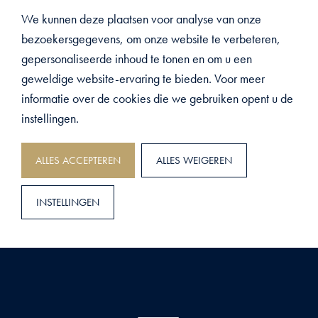
Koffie- en theefaciliteiten op de
We kunnen deze plaatsen voor analyse van onze
kamer
bezoekersgegevens, om onze website te verbeteren,
gepersonaliseerde inhoud te tonen en om u een
geweldige website-ervaring te bieden. Voor meer
informatie over de cookies die we gebruiken opent u de
Is er koffie en thee beschikbaar op de kamer?
instellingen.
ALLES ACCEPTEREN
ALLES WEIGEREN
INSTELLINGEN
DELTA HOTEL
>
FAQ