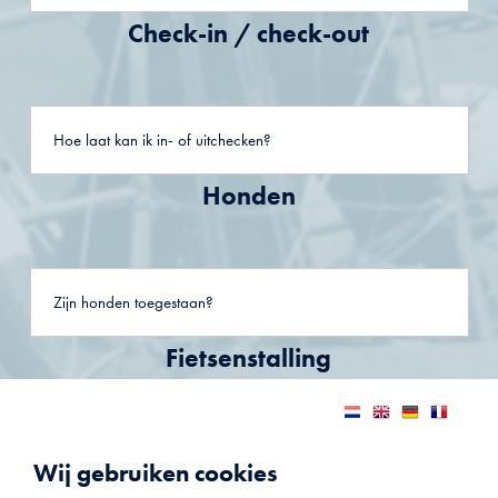
Check-in / check-out
Hoe laat kan ik in- of uitchecken?
Honden
Zijn honden toegestaan?
Fietsenstalling
Waar kunnen wij onze fietsen neerzetten?
Wij gebruiken cookies